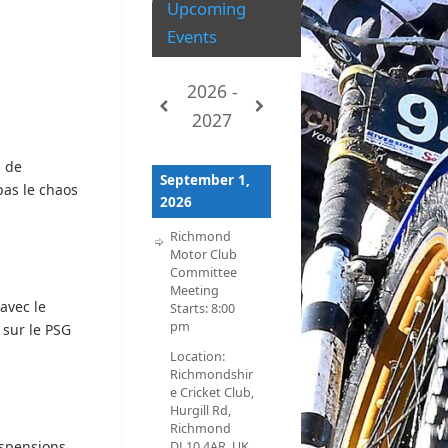
Upcoming
Events
2026 -
2027
s de
September 1,
pas le chaos
2026
Richmond
Motor Club
Committee
Meeting
 avec le
Starts:
8:00
pm
 sur le PSG
Location:
Richmondshir
e Cricket Club,
Hurgill Rd,
Richmond
uspensions
DL10 4AR, UK