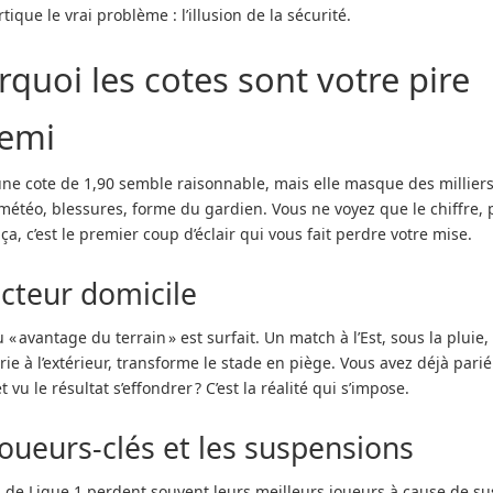
rtique le vrai problème : l’illusion de la sécurité.
quoi les cotes sont votre pire
emi
ne cote de 1,90 semble raisonnable, mais elle masque des millier
 météo, blessures, forme du gardien. Vous ne voyez que le chiffre, 
 ça, c’est le premier coup d’éclair qui vous fait perdre votre mise.
acteur domicile
« avantage du terrain » est surfait. Un match à l’Est, sous la pluie,
rie à l’extérieur, transforme le stade en piège. Vous avez déjà parié
t vu le résultat s’effondrer ? C’est la réalité qui s’impose.
joueurs-clés et les suspensions
 de Ligue 1 perdent souvent leurs meilleurs joueurs à cause de s