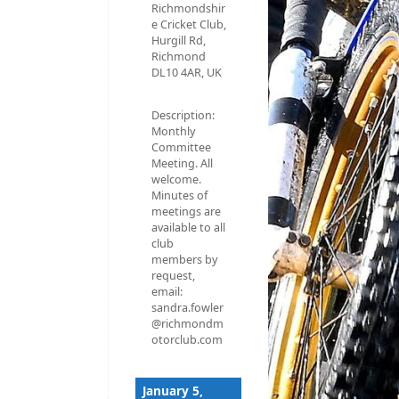
Richmondshir
e Cricket Club,
Hurgill Rd,
Richmond
DL10 4AR, UK
Description:
Monthly
Committee
Meeting. All
welcome.
Minutes of
meetings are
available to all
club
members by
request,
email:
sandra.fowler
@richmondm
otorclub.com
January 5,