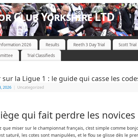
r Club Yorkshire LTD
HIRE DALES
 Information 2026
Results
Reeth 3 Day Trial
Scott Trial
mittee
Trial Classifieds
r sur la Ligue 1 : le guide qui casse les code
4, 2026
|
Uncategorized
iège qui fait perdre les novices
 que miser sur le championnat français, c’est simple comme bonjo
t saturé, les cotes sont manipulées, et le flou se glisse dès le pre