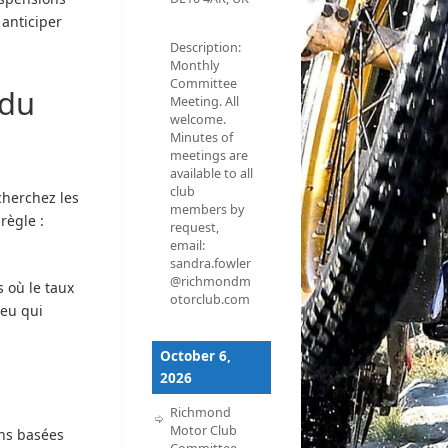
 anticiper
Description:
Monthly
Committee
 du
Meeting. All
welcome.
Minutes of
meetings are
available to all
club
cherchez les
members by
règle :
request,
email:
sandra.fowler
@richmondm
s où le taux
otorclub.com
jeu qui
October 6,
2026
s
Richmond
Motor Club
ons basées