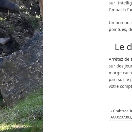
sur l’intell
l’impact d’
Un bon point
pointues, d
Le d
Arrêtez de 
sur des jou
marge caché
pari sur le
votre compte
«
Crabtree Tr
ACU:207393,