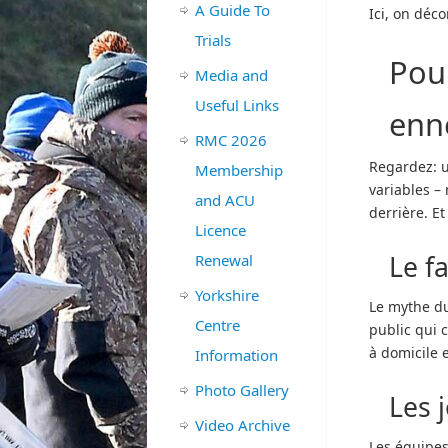
A Guide To
Ici, on déco
Trials
Pour
Media and
Useful Links
enn
RMC 2026
Regardez: u
Membership
variables –
and ACU
derrière. Et
Licence
Le f
Renewal
Yorkshire
Le mythe du 
Centre
public qui c
à domicile e
Information
Photo Gallery
Les 
Video Archive
Les équipes