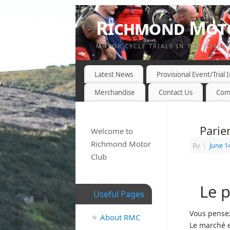
Richmond Moto
MOTOR CYCLE TRIALS IN THE YORKS
Latest News
Provisional Event/Trial
Merchandise
Contact Us
Com
Parie
Welcome to
Richmond Motor
By
|
June 1
Club
Le p
Useful Pages
Vous pensez
About RMC
Le marché es