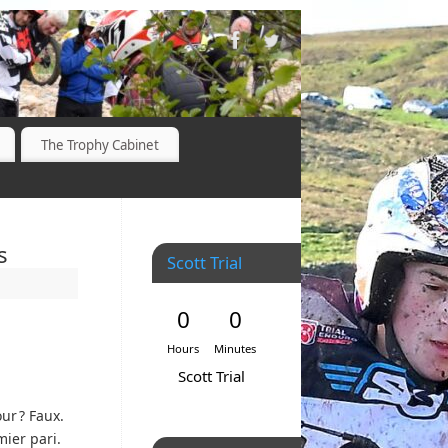
The Trophy Cabinet
s
Scott Trial
0
0
Hours
Minutes
Scott Trial
ur ? Faux.
mier pari.