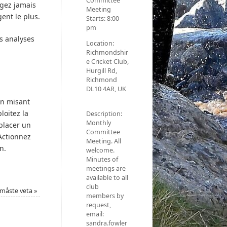
Committee
igez jamais
Meeting
ent le plus.
Starts:
8:00
pm
s analyses
Location:
Richmondshir
e Cricket Club,
Hurgill Rd,
Richmond
DL10 4AR, UK
en misant
loitez la
Description:
Monthly
placer un
Committee
Actionnez
Meeting. All
n.
welcome.
Minutes of
meetings are
available to all
club
 måste veta
»
members by
request,
email:
sandra.fowler